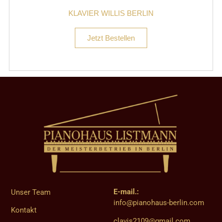
KLAVIER WILLIS BERLIN
Jetzt Bestellen
E-mail.:
Unser Team
info@pianohaus-berlin.com
Kontakt
clavis2109@gmail.com