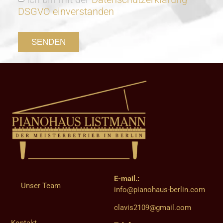
DSGVO einverstanden
SENDEN
E-mail.:
Unser Team
info@pianohaus-berlin.com
clavis2109@gmail.com
Kontakt